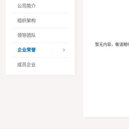
公司简介
组织架构
领导团队
暂无内容，敬请期待.
企业荣誉

成员企业