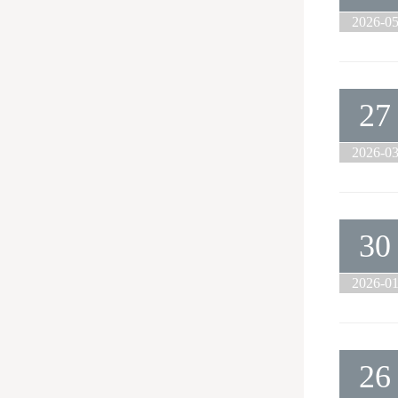
2026-0
27
2026-0
30
2026-0
26