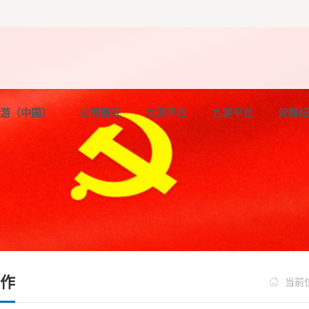
九游（中国）
公司概况
九游平台
九游平台
党群纪
作

当前