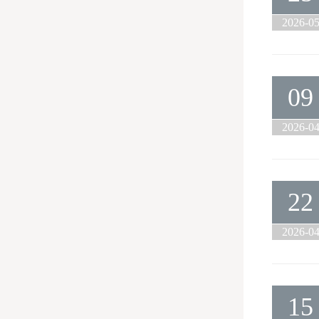
2026-0
09
2026-0
22
2026-0
15