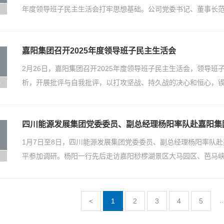
2
年度领导班子民主生活会打牢思想基础。公司党委书记、董事长范勤
嘉阳集团召开2025年度领导班子民主生活会
2月26日，嘉阳集团召开2025年度领导班子民主生活会，领导
3
析，开展批评与自我批评，以打攻坚战、持久战的决心和恒心，锲而
四川能源发展集团党委委员、副总经理杨阳率队赴嘉阳集
1月7日至8日，四川能源发展集团党委委员、副总经理杨阳率队
1
平参加调研。杨阳一行先后走访嘉阳桫椤湖景区大马园区、芭马峡桫
..
<
1
2
3
4
5