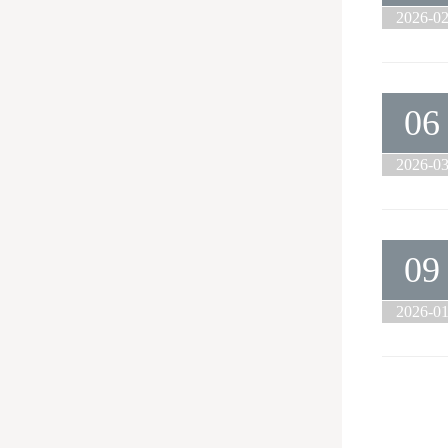
2026-0
06
2026-0
09
2026-0