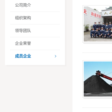
公司简介
组织架构
领导团队
企业荣誉
成员企业
