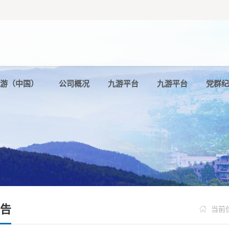
九游（中国）
公司概况
九游平台
九游平台
党群纪
告

当前