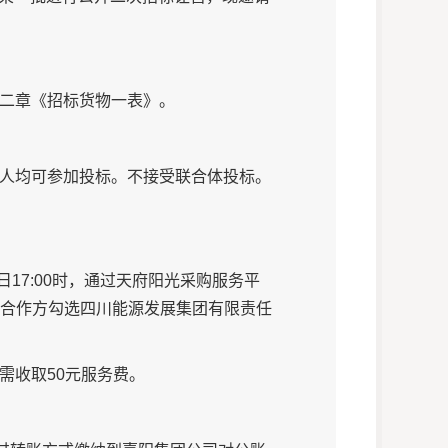
二章《招标货物一表》。
人均可参加投标。不接受联合体投标。
日
17:00时，通过天府阳光采购服务平
合作方勾选四川能源发展集团有限责任
需收取50元服务费。