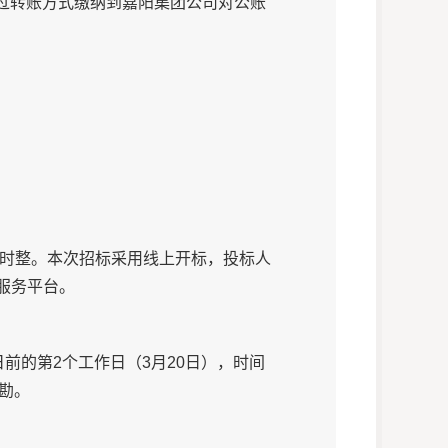
通过转账方式缴纳到嘉阳集团公司对公账
0时整。
本次招标采用线上开标，
投标人
服务平台
。
日前的第
2个工作日（
3月20日），时间
踏勘。