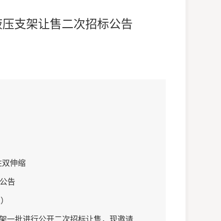
液压支架让售二次招标公告
柱双伸缩
公告
1）
支架一批进行公开二次
招标让售，现邀请