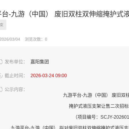
平台-九游（中国） 废旧双柱双伸缩掩护式
束
2026/03/04 浏览次数：
0

发布单位：
嘉阳集团

截止时间：
2026-03-24 09:00

公示内容：
九游平台-九游（中国） 废旧双
掩护式液压支架让售二次招标
（项目编号：
SCJY-202
60
九游平台-九游（中国） 拟对废旧双柱双伸缩掩护式液压