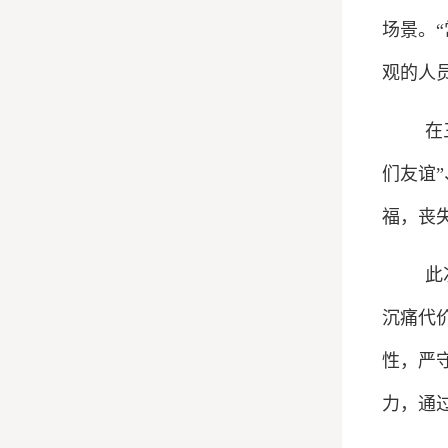
场景。
观的人
在
们友谊
福，丧
此
沉痛代
性，严
力，通