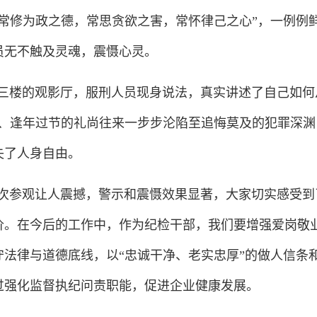
“常修为政之德，常思贪欲之害，常怀律己之心”，一例例
员无不触及灵魂，震慑心灵。
三楼的观影厅，服刑人员现身说法，真实讲述了自己如何
”、逢年过节的礼尚往来一步步沦陷至追悔莫及的犯罪深
失了人身自由。
次参观让人震撼，警示和震慑效果显著，大家切实感受到
价。在今后的工作中，作为纪检干部，我们要增强爱岗敬
守法律与道德底线，以
“忠诚干净、老实忠厚”的做人信条
过强化监督执纪问责职能，促进企业健康发展。