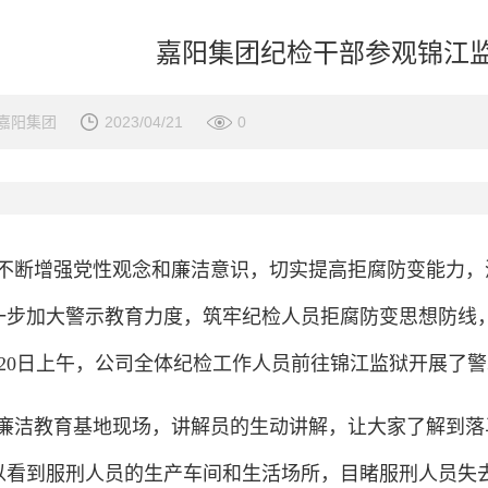
嘉阳集团纪检干部参观锦江
嘉阳集团
2023/04/21
0
不断增强党性观念和廉洁意识，切实提高拒腐防变能力，
一步加大警示教育力度，筑牢纪检人员拒腐防变思想防线
月20日上午，公司全体纪检工作人员前往锦江监狱开展了
廉洁教育基地现场，讲解员的生动讲解，让大家了解到落
以看到服刑人员的生产车间和生活场所，目睹服刑人员失