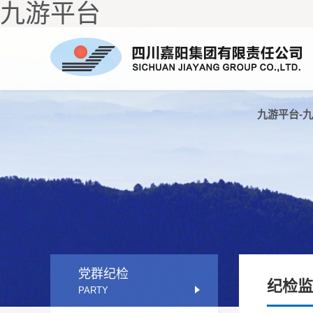
九游平台
公司简介
九游平台
企业理念
党群工作
人才理念
组织架构
公示公告
企业风采
纪检监察
人才招聘
领导团队
领导关怀
社会责任
企业荣誉
嘉阳视频
成员企业
电子刊物
九游平台-
党群纪检
纪检监
PARTY