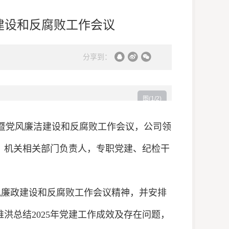
洁建设和反腐败工作会议
分享到：
图(
1
/2)
党建暨党风廉洁建设和反腐败工作会议，公司领
，机关相关部门负责人，专职党建、纪检干
风廉政建设和反腐败工作会议精神，并安排
洪总结2025年党建工作成效及存在问题，