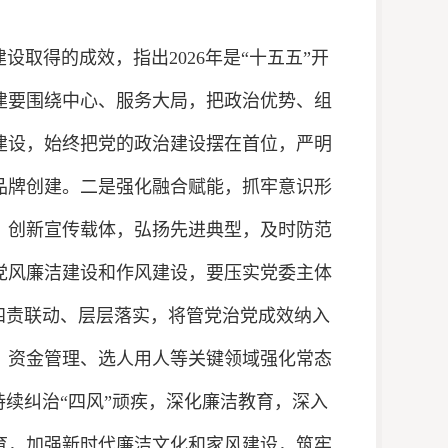
取得的成效，指出2026年是“十五五”开
建要围绕中心、服务大局，把政治优势、组
建设，始终把党的政治建设摆在首位，严明
品牌创建。二是强化融合赋能，抓牢意识形
，创新宣传载体，弘扬先进典型，及时防范
党风廉洁建设和作风建设，要压实党委主体
四责联动、层层落实，将管党治党成效纳入
、资金管理、选人用人等关键领域强化常态
持续纠治“四风”顽疾，深化廉洁教育，深入
育，加强新时代廉洁文化和家风建设，筑牢