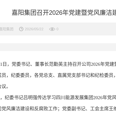
嘉阳集团召开2026年党建暨党风廉
嘉阳集团
2026/05/22
0
21日，党委书记、董事长范勤英主持召开公司2026年
成员，纪委委员，各党总支、直属党支部书记和纪检委员
会议。
纪委书记吕明强传达学习四川能源发展集团2026年党
司党风廉洁建设和反腐败工作；党委副书记、工会主席王维