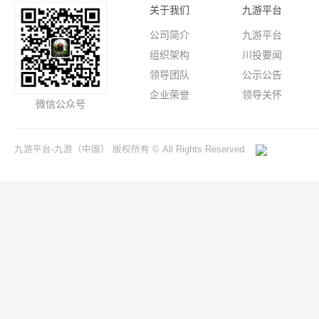
关于我们
九游平台
公司简介
九游平台
组织架构
川投要闻
领导团队
公示公告
企业荣誉
领导关怀
微信公众号
九游平台-九游（中国） 版权所有 © All Rights Reserved.