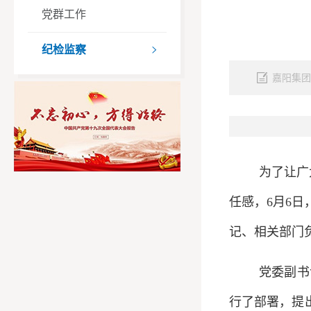
党群工作
纪检监察

嘉阳集团
为了让广
任感，
6月6
记、相关部门
党委副书
行了部署，提