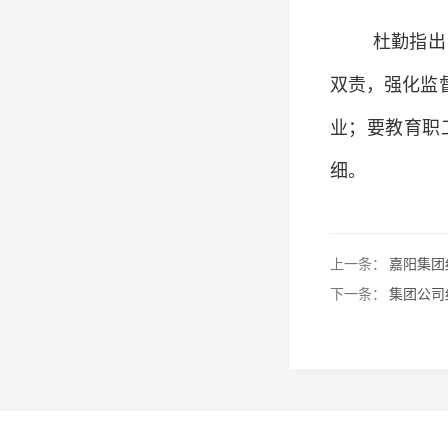
杜勤指出
双责，强化监
业；要教育职
细。
上一条：
嘉阳集团
下一条：
集团公司