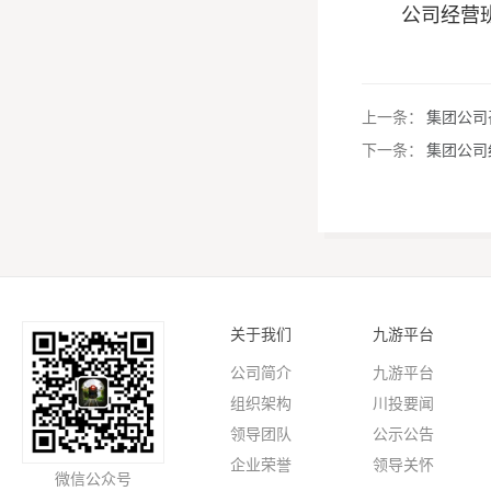
公司经营班子
上一条：
集团公司
下一条：
集团公司
关于我们
九游平台
公司简介
九游平台
组织架构
川投要闻
领导团队
公示公告
企业荣誉
领导关怀
微信公众号