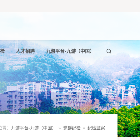

检
人才招聘
九游平台-九游（中国）

位置：
九游平台-九游（中国）
»
党群纪检
»
纪检监察