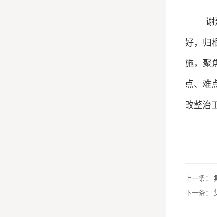
谢
好，归
施，聚
点、难
改整治
上一条：
下一条：