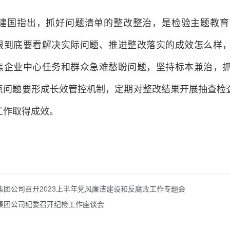
建国指出，抓好问题清单的整改整治，是检验主题教育
根到底要看解决实际问题、推进整改落实的成效怎么样
焦企业中心任务和群众急难愁盼问题，坚持标本兼治，
点问题要形成长效管控机制，定期对整改结果开展抽查检
工作取得成效。
集团公司召开2023上半年党风廉洁建设和反腐败工作专题会
集团公司纪委召开纪检工作座谈会