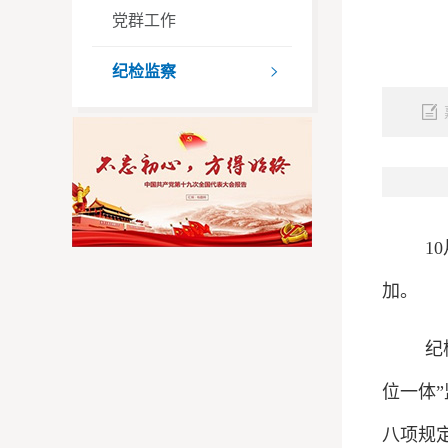
党群工作
纪检监察

1
加。
纪
位一体
八项规