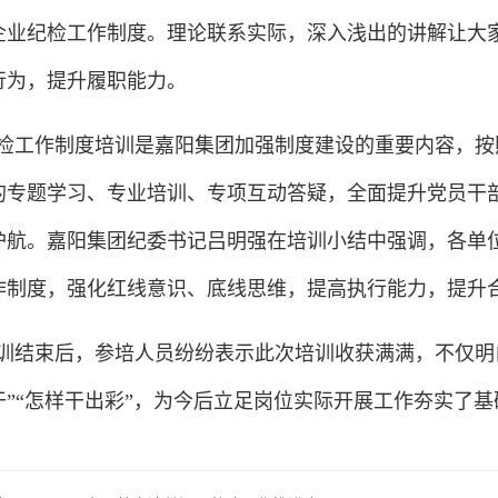
企业纪检工作制度。理论联系实际，深入浅出的讲解让大
行为，提升履职能力。
检工作制度培训是嘉阳集团加强制度建设的重要内容，按
的专题学习、专业培训、专项互动答疑，全面提升党员干
护航。
嘉阳集团纪委书记吕明强在培训小结中强调，各单
作制度，强化红线意识、底线思维，提高执行能力，提升
训结束后，参培人员纷纷表示此次培训收获满满，不仅明
干”“怎样干出彩”，为今后立足岗位实际开展工作夯实了基