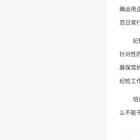
确运用
范日常
纪
针对性
展保驾
纪检工
培
么不能